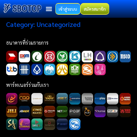
เข้าสู่ระบบ
สมัครสมาชิก
Category:
Uncategorized
ธนาคารที่ร่วมรายการ
พาร์ทเนอร์ร่วมกับเรา